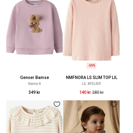
-50%
Genser Bamse
NMFNORA LS SLIM TOP LIL
Name It
LIL`ATELIER
349 kr
140 kr
280 kr