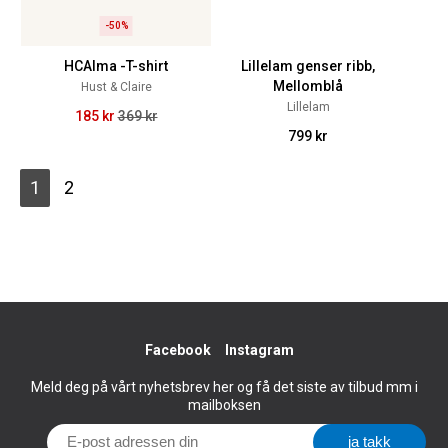
-50%
HCAlma -T-shirt
Lillelam genser ribb,
Mellomblå
Hust & Claire
Lillelam
185 kr
369 kr
799 kr
1
2
Facebook
Instagram
Meld deg på vårt nyhetsbrev her og få det siste av tilbud mm i
mailboksen