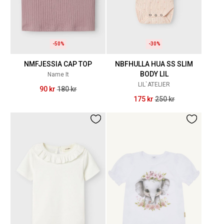
-50%
-30%
NMFJESSIA CAP TOP
NBFHULLA HUA SS SLIM
BODY LIL
Name It
LIL`ATELIER
90 kr
180 kr
175 kr
250 kr