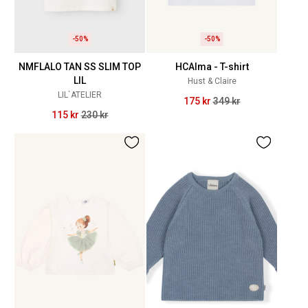
-50%
-50%
NMFLALO TAN SS SLIM TOP
HCAlma - T-shirt
LIL
Hust & Claire
LIL`ATELIER
175 kr
349 kr
115 kr
230 kr