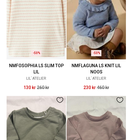
-50%
-50%
NMFOSOPHIA LS SLIM TOP
NMFLAGUNA LS KNIT LIL
LIL
NOOS
LIL`ATELIER
LIL`ATELIER
130 kr
260 kr
230 kr
460 kr