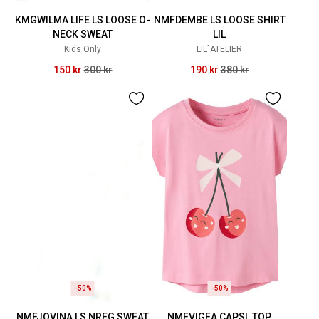
KMGWILMA LIFE LS LOOSE O-
NMFDEMBE LS LOOSE SHIRT
NECK SWEAT
LIL
Kids Only
LIL`ATELIER
150 kr
300 kr
190 kr
380 kr
-50%
-50%
NMFJOVINA LS NREG SWEAT
NMFVIGEA CAPSL TOP