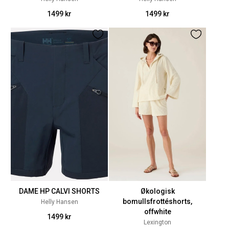
1499 kr
1499 kr
DAME HP CALVI SHORTS
Økologisk
bomullsfrottéshorts,
Helly Hansen
offwhite
1499 kr
Lexington