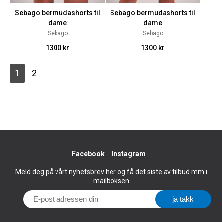
Sebago bermudashorts til
Sebago bermudashorts til
dame
dame
Sebago
Sebago
1300 kr
1300 kr
1
2
Facebook
Instagram
Meld deg på vårt nyhetsbrev her og få det siste av tilbud mm i
mailboksen