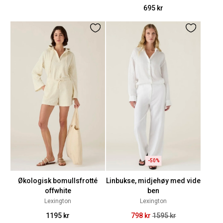
695 kr
-50%
Økologisk bomullsfrotté
Linbukse, midjehøy med vide
offwhite
ben
Lexington
Lexington
1195 kr
798 kr
1595 kr