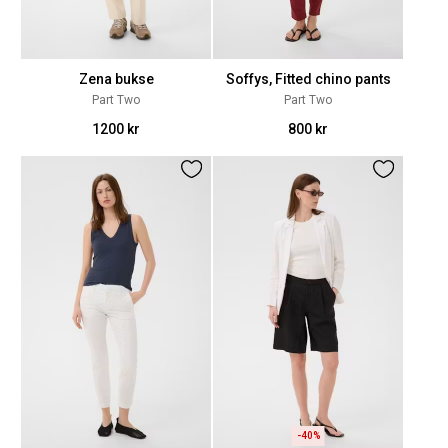
Zena bukse
Soffys, Fitted chino pants
Part Two
Part Two
1200 kr
800 kr
-40%