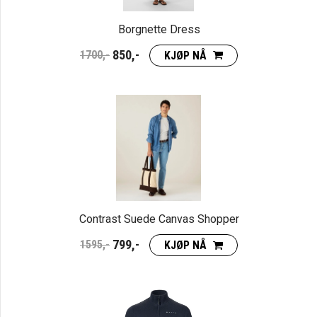
Borgnette Dress
850,-
1700,-
KJØP NÅ
Contrast Suede Canvas Shopper
799,-
1595,-
KJØP NÅ