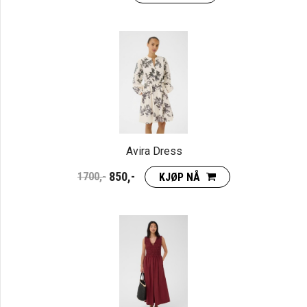
Avira Dress
850,-
1700,-
KJØP NÅ