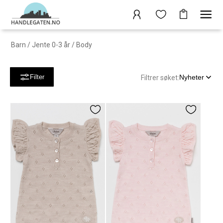
Barn
/
Jente 0-3 år
/
Body
Nyheter
Filter
Filtrer søket: