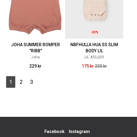
-30%
JOHA SUMMER ROMPER
NBFHULLA HUA SS SLIM
"RIBB"
BODY LIL
Joha
LIL`ATELIER
229 kr
175 kr
250 kr
1
2
3
Facebook
Instagram