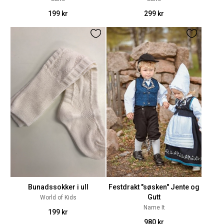
199 kr
299 kr
Bunadssokker i ull
Festdrakt "søsken" Jente og
Gutt
World of Kids
Name It
199 kr
980 kr