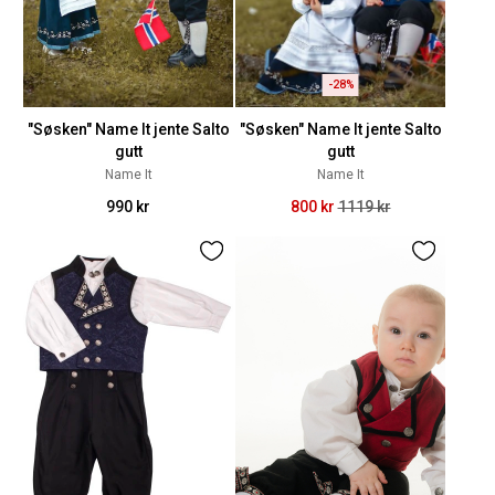
-28%
"Søsken" Name It jente Salto
"Søsken" Name It jente Salto
gutt
gutt
Name It
Name It
990 kr
800 kr
1119 kr