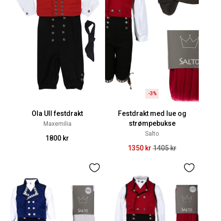
-3%
Ola Ull festdrakt
Festdrakt med lue og
strømpebukse
Maxemilia
Salto
1800 kr
1350 kr
1405 kr