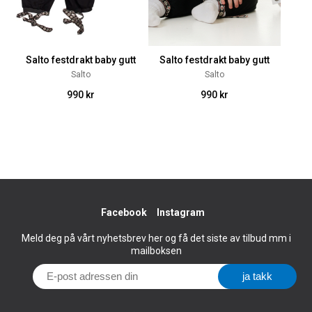
Salto festdrakt baby gutt
Salto festdrakt baby gutt
Salto
Salto
990 kr
990 kr
Facebook
Instagram
Meld deg på vårt nyhetsbrev her og få det siste av tilbud mm i
mailboksen