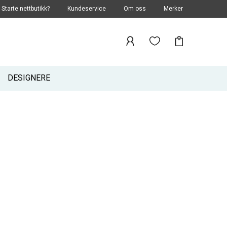
Starte nettbutikk?
Kundeservice
Om oss
Merker
DESIGNERE