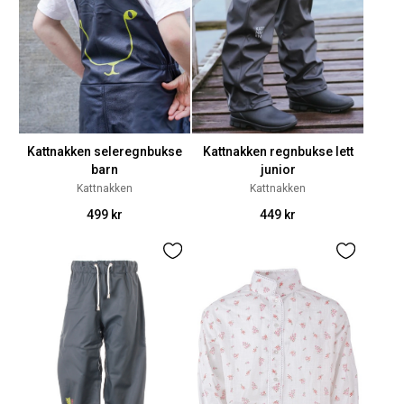
Kattnakken seleregnbukse
Kattnakken regnbukse lett
barn
junior
Kattnakken
Kattnakken
499 kr
449 kr