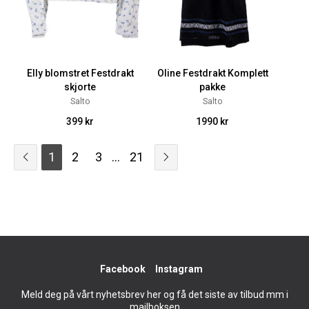
Elly blomstret Festdrakt
Oline Festdrakt Komplett
skjorte
pakke
Salto
Salto
399 kr
1990 kr
1
2
3
...
21
Facebook
Instagram
Meld deg på vårt nyhetsbrev her og få det siste av tilbud mm i
mailboksen