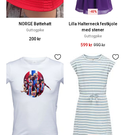
-40%
NORGE Bøttehatt
Lilla Halterneck festkjole
med stener
Guttogpike
Guttogpike
200 kr
599 kr
990 kr