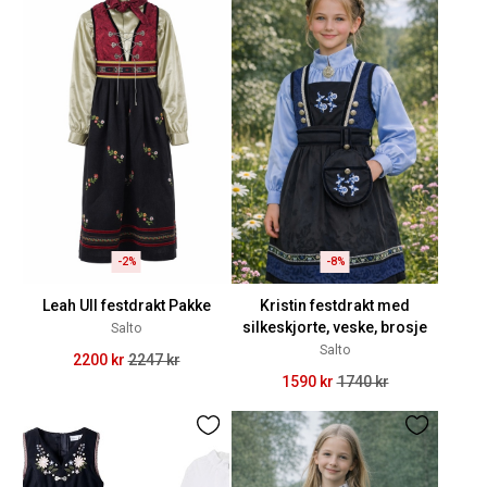
-2%
-8%
Leah Ull festdrakt Pakke
Kristin festdrakt med
silkeskjorte, veske, brosje
Salto
Salto
2200 kr
2247 kr
1590 kr
1740 kr