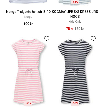
-53%
Norge T-skjorte hvit str 8-10
KOGMAY LIFE S/S DRESS JRS
NOOS
Norge
Kids Only
199 kr
75 kr
160 kr
-53%
-53%