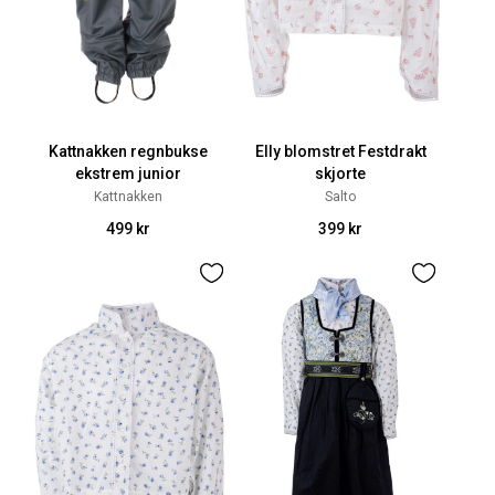
Kattnakken regnbukse
Elly blomstret Festdrakt
ekstrem junior
skjorte
Kattnakken
Salto
499 kr
399 kr