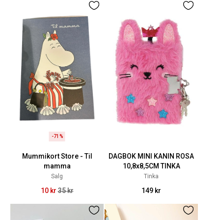
-71%
Mummikort Store - Til
DAGBOK MINI KANIN ROSA
mamma
10,8x8,5CM TINKA
Salg
Tinka
10 kr
35 kr
149 kr