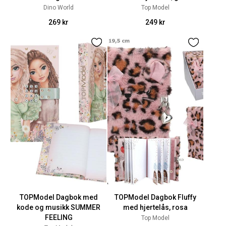
Dino World
Top Model
269 kr
249 kr
TOPModel Dagbok med
TOPModel Dagbok Fluffy
kode og musikk SUMMER
med hjertelås, rosa
FEELING
Top Model