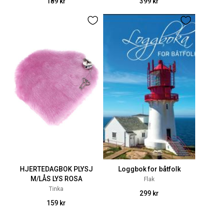
189 kr
399 kr
HJERTEDAGBOK PLYSJ
Loggbok for båtfolk
M/LÅS LYS ROSA
Flak
Tinka
299 kr
159 kr