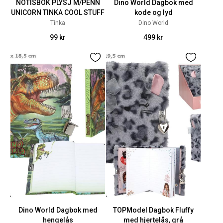
NOTISBOK PLYSJ M/PENN
Dino World Dagbok med
UNICORN TINKA COOL STUFF
kode og lyd
Tinka
Dino World
99 kr
499 kr
Dino World Dagbok med
TOPModel Dagbok Fluffy
hengelås
med hjertelås, grå