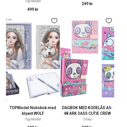
Top Model
249 kr
499 kr
TOPModel Notisbok med
DAGBOK MED KODELÅS A5-
blyant WOLF
48 ARK 3ASS CUTIE CREW
Top Model
Tinka