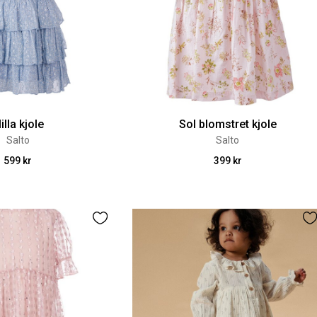
illa kjole
Sol blomstret kjole
Salto
Salto
599 kr
399 kr