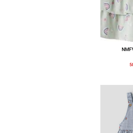
NMFV
5