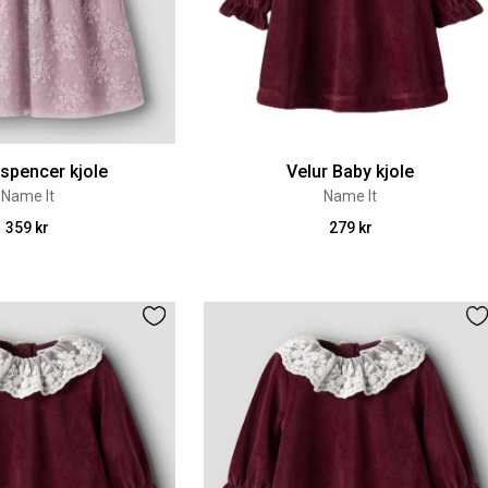
a spencer kjole
Velur Baby kjole
Name It
Name It
359 kr
279 kr