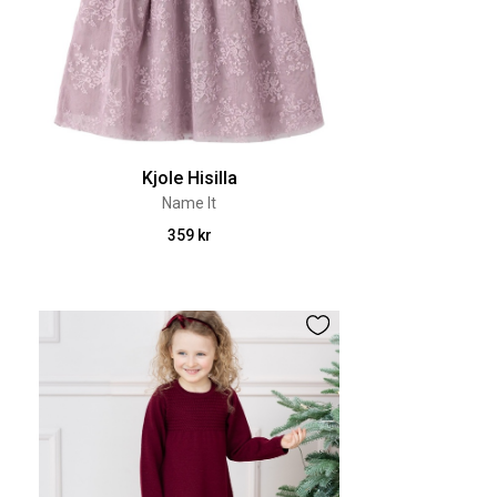
Kjole Hisilla
Name It
359 kr