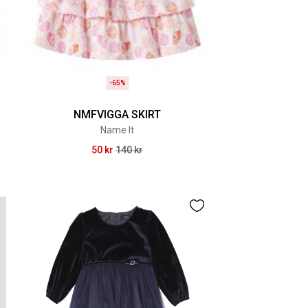
-65%
NMFVIGGA SKIRT
Name It
50 kr
140 kr