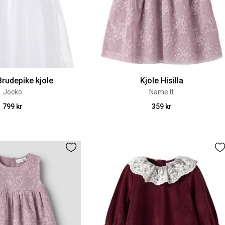
rudepike kjole
Kjole Hisilla
Jocko
Name It
799 kr
359 kr