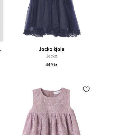
L
Jocko kjole
Jocko
449 kr