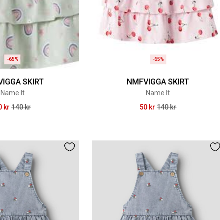
-65%
-65%
IGGA SKIRT
NMFVIGGA SKIRT
Name It
Name It
0 kr
140 kr
50 kr
140 kr