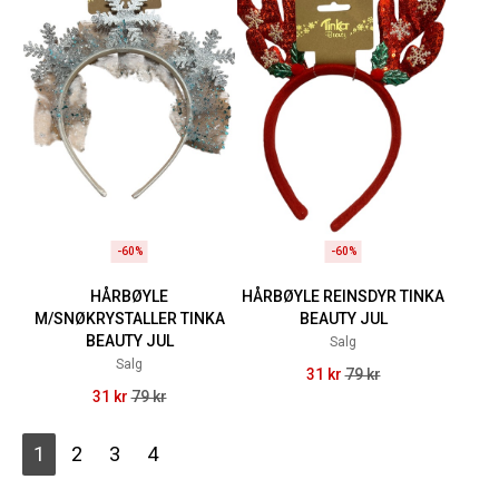
-60%
-60%
HÅRBØYLE
HÅRBØYLE REINSDYR TINKA
M/SNØKRYSTALLER TINKA
BEAUTY JUL
BEAUTY JUL
Salg
Salg
31 kr
79 kr
31 kr
79 kr
1
2
3
4