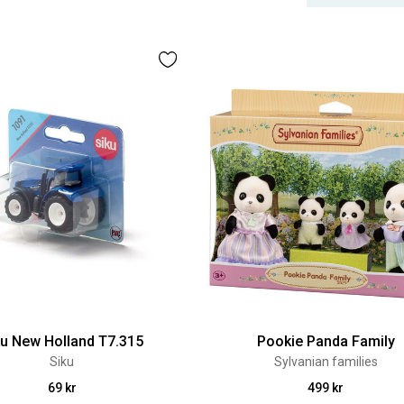
ku New Holland T7.315
Pookie Panda Family
Siku
Sylvanian families
69 kr
499 kr