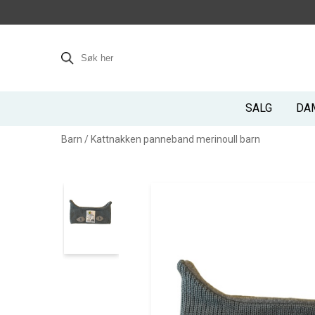
SALG
DA
Barn
/
Kattnakken panneband merinoull barn