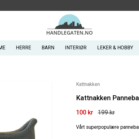
ME
HERRE
BARN
INTERIØR
LEKER & HOBBY
Kattnakken
Kattnakken Panneban
100 kr
199 kr
Vårt superpopulære panneban