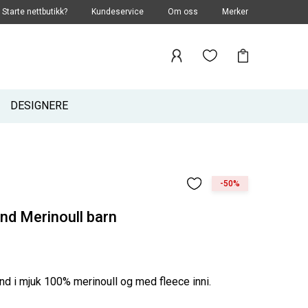
Starte nettbutikk?
Kundeservice
Om oss
Merker
DESIGNERE
-50%
d Merinoull barn
d i mjuk 100% merinoull og med fleece inni.