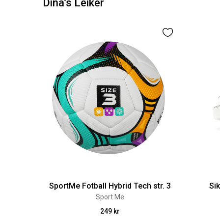
Dina’s Leiker
SportMe Fotball Hybrid Tech str. 3
Si
Sport Me
249 kr