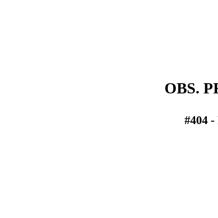
OBS. 
#404 