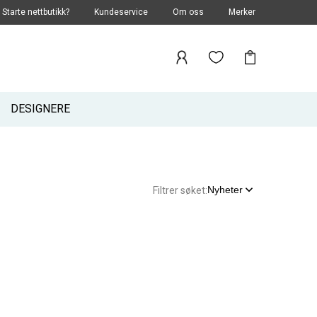
Starte nettbutikk?
Kundeservice
Om oss
Merker
DESIGNERE
Nyheter
Filtrer søket: