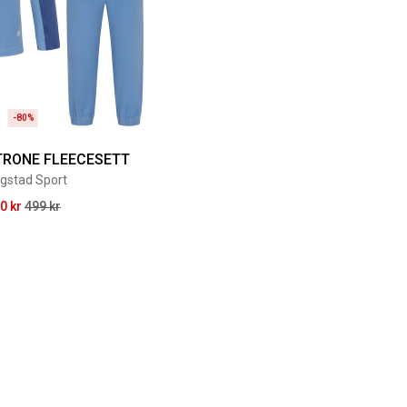
-80%
TRONE FLEECESETT
gstad Sport
0 kr
499 kr