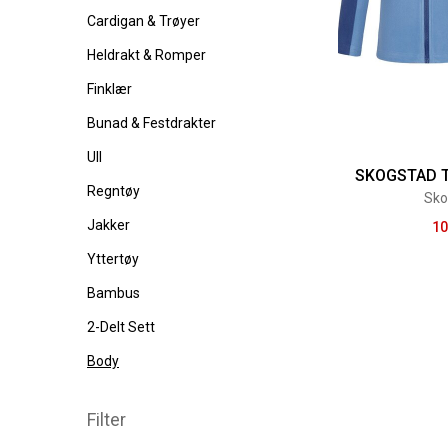
Cardigan & Trøyer
Heldrakt & Romper
Finklær
Bunad & Festdrakter
Ull
SKOGSTAD 
Regntøy
Sko
Jakker
10
Yttertøy
Bambus
2-Delt Sett
Body
Filter