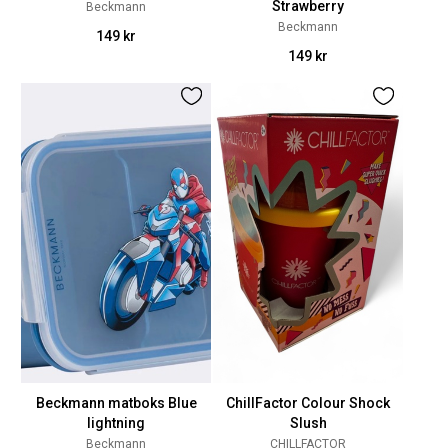
Strawberry
Beckmann
Beckmann
149 kr
149 kr
Beckmann matboks Blue
ChillFactor Colour Shock
lightning
Slush
Beckmann
CHILLFACTOR