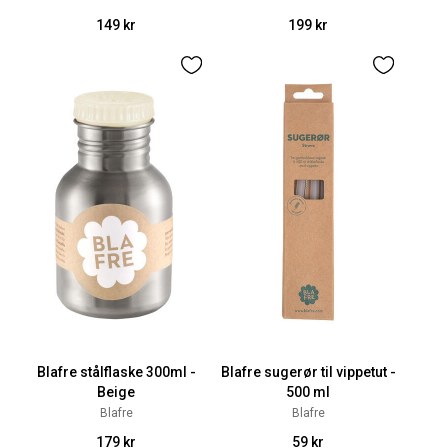
149 kr
199 kr
Blafre stålflaske 300ml -
Blafre sugerør til vippetut -
Beige
500 ml
Blafre
Blafre
179 kr
59 kr