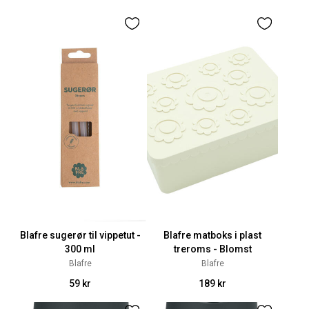
Blafre sugerør til vippetut -
Blafre matboks i plast
300 ml
treroms - Blomst
Blafre
Blafre
59 kr
189 kr