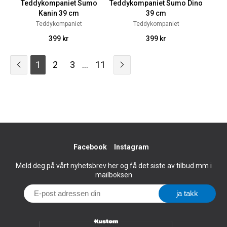
Teddykompaniet Sumo
Teddykompaniet Sumo Dino
Kanin 39 cm
39 cm
Teddykompaniet
Teddykompaniet
399 kr
399 kr
1
2
3
...
11
Facebook
Instagram
Meld deg på vårt nyhetsbrev her og få det siste av tilbud mm i
mailboksen