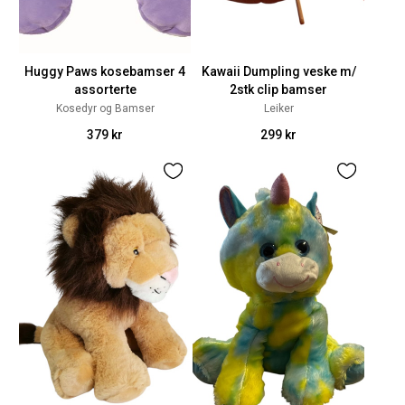
Huggy Paws kosebamser 4
Kawaii Dumpling veske m/
assorterte
2stk clip bamser
Kosedyr og Bamser
Leiker
379 kr
299 kr