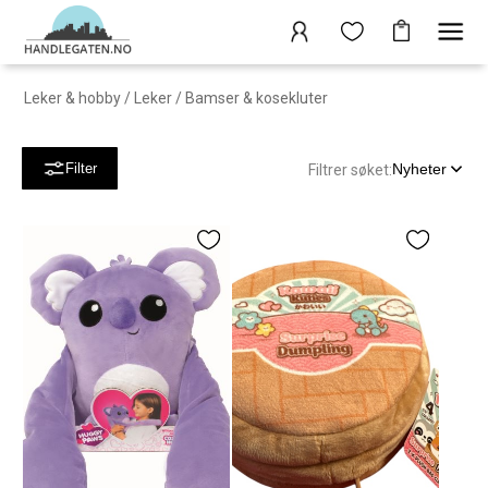
Leker & hobby
/
Leker
/
Bamser & kosekluter
Nyheter
Filter
Filtrer søket: