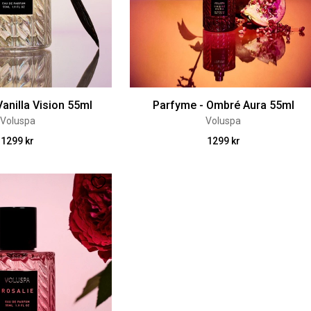
anilla Vision 55ml
Parfyme - Ombré Aura 55ml
Voluspa
Voluspa
1299 kr
1299 kr