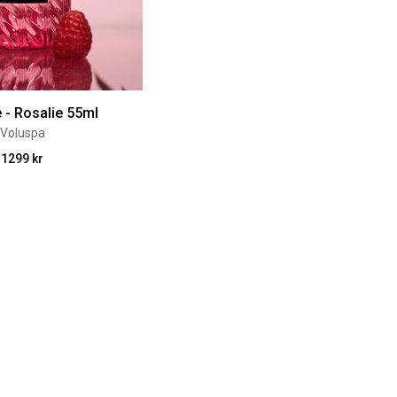
 - Rosalie 55ml
Voluspa
1299 kr