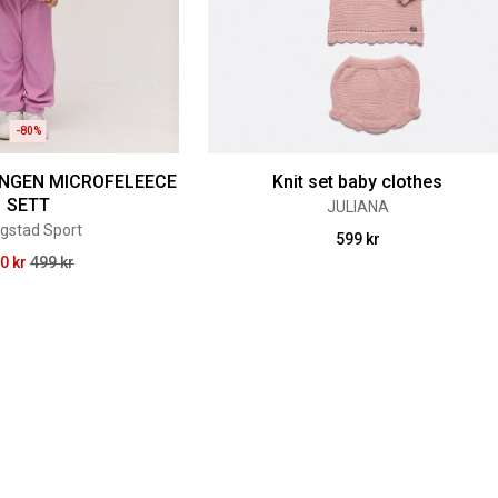
-80%
NGEN MICROFELEECE
Knit set baby clothes
SETT
JULIANA
gstad Sport
599 kr
0 kr
499 kr