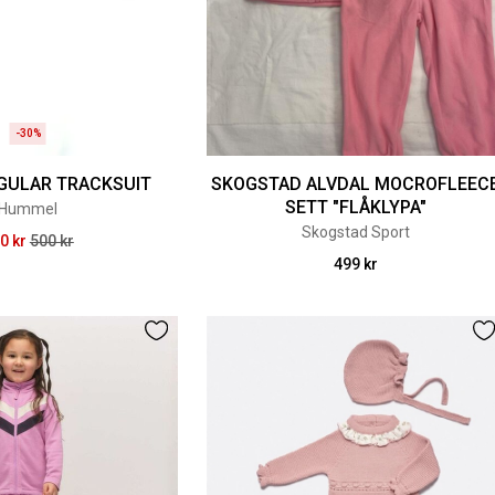
-30%
EGULAR TRACKSUIT
SKOGSTAD ALVDAL MOCROFLEEC
SETT "FLÅKLYPA"
Hummel
Skogstad Sport
0 kr
500 kr
499 kr