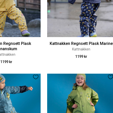
n Regnsett Plask
Kattnakken Regnsett Plask Marine
ananskum
Kattnakken
attnakken
1199 kr
1199 kr