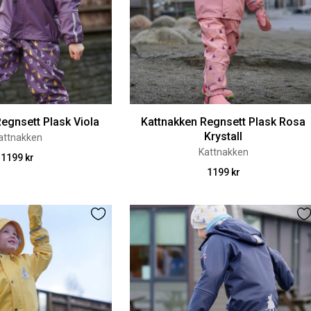
egnsett Plask Viola
Kattnakken Regnsett Plask Rosa
Krystall
attnakken
Kattnakken
1199 kr
1199 kr