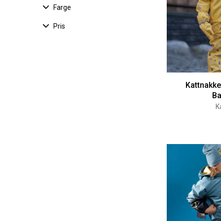
Farge
Pris
Kattnakke
B
K