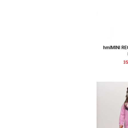
hmlMINI R
35