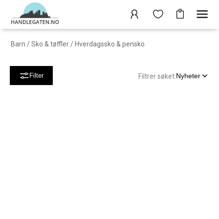
Barn
/
Sko & tøffler
/
Hverdagssko & pensko
Nyheter
Filter
Filtrer søket: