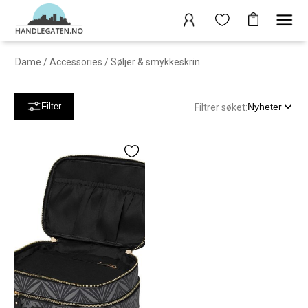
Dame
/
Accessories
/
Søljer & smykkeskrin
Nyheter
Filter
Filtrer søket: